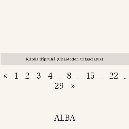
Klipka třípruhá (Chaetodon trifasciatus)
«
1
2
3
4
8
15
22
...
...
...
...
29
»
ALBA