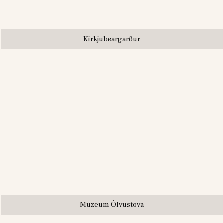
Kirkjubøargarður
Muzeum Ólvustova