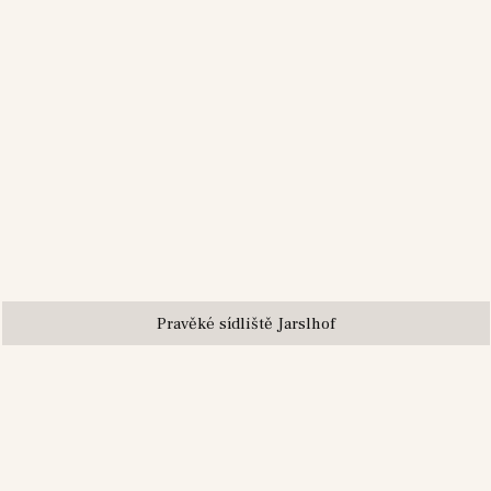
Pravěké sídliště Jarslhof