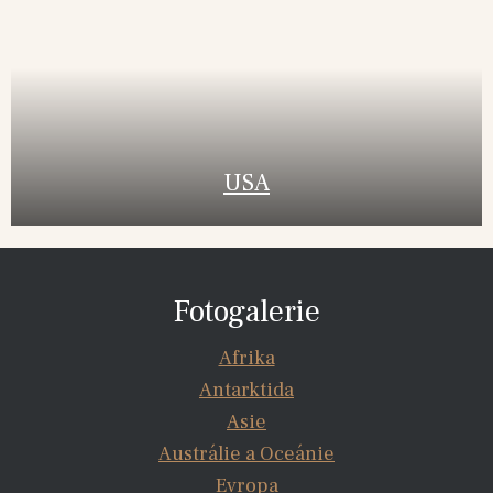
USA
Fotogalerie
Afrika
Antarktida
Asie
Austrálie a Oceánie
Evropa