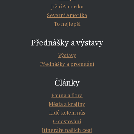
Jižní Amerika
Severní Amerika
To nejlepší
Přednášky a výstavy
Výstavy
Přednášky a promítání
Články
Fauna a flóra
Města a krajiny
Lidé kolem nás
O cestování
Itineráře našich cest