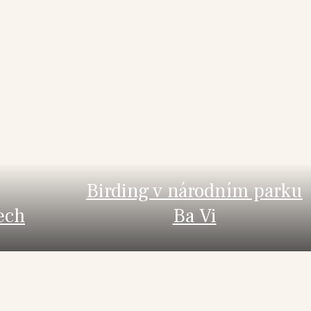
Birding v národním parku
ech
Ba Vi