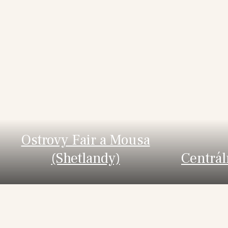
Ostrovy Fair a Mousa
(Shetlandy)
Centrál