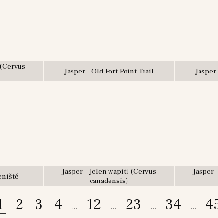
 (Cervus
Jasper - Old Fort Point Trail
Jasper 
Jasper - Jelen wapiti (Cervus
Jasper 
eniště
canadensis)
1
2
3
4
12
23
34
4
...
...
...
...