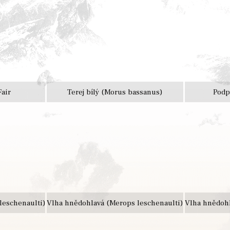
Fair
Terej bílý (Morus bassanus)
Podp
leschenaulti)
Vlha hnědohlavá (Merops leschenaulti)
Vlha hnědohl