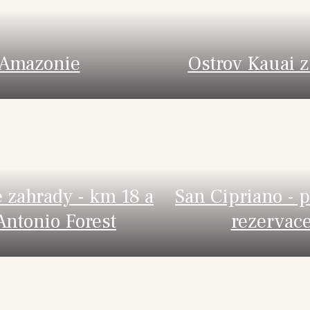
Amazonie
Ostrov Kauai 
 zahrady - km 18 a
San Cipriano - p
Antonio Forest
rezervac