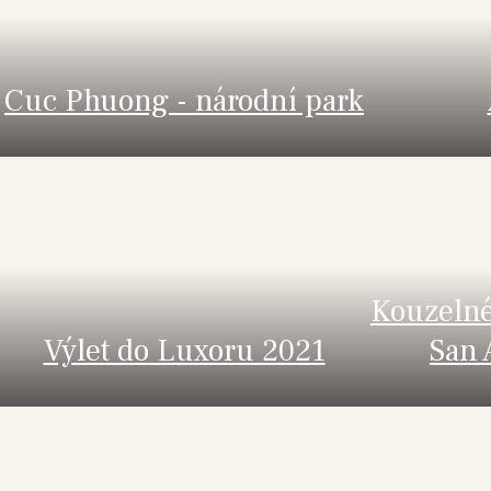
Cuc Phuong - národní park
Kouzelné
Výlet do Luxoru 2021
San 