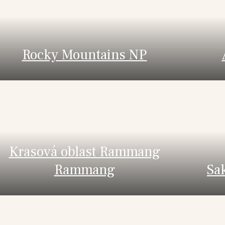
Rocky Mountains NP
Krasová oblast Rammang
Rammang
Sa