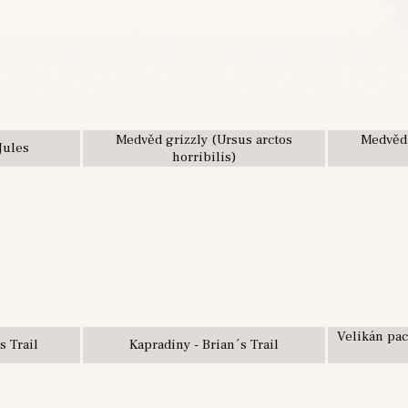
Medvěd grizzly (Ursus arctos
Medvěd 
Jules
horribilis)
Velikán pac
s Trail
Kapradiny - Brian´s Trail