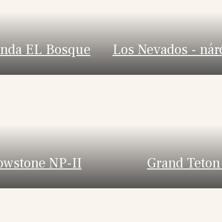
nda EL Bosque
Los Nevados - nár
owstone NP-II
Grand Teton