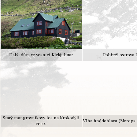
Další dům ve vesnici Kirkjubøar
Pobřeží ostrova 
Starý mangrovníkový les na Krokodýlí
Vlha hnědohlavá (Merops 
řece.