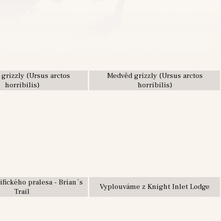
grizzly (Ursus arctos
Medvěd grizzly (Ursus arctos
horribilis)
horribilis)
ifického pralesa - Brian´s
Vyplouváme z Knight Inlet Lodge
Trail