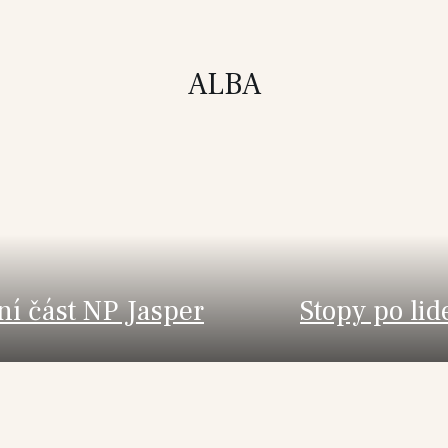
ALBA
ní část NP Jasper
Stopy po lid