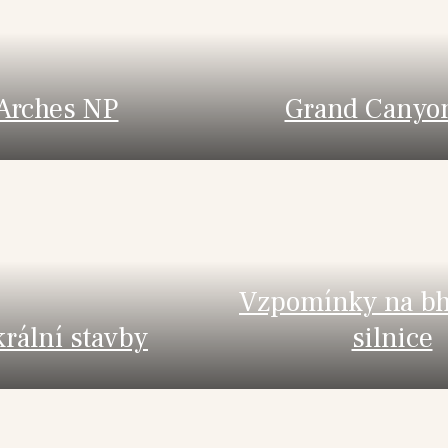
Arches NP
Grand Canyo
Vzpomínky na bh
krální stavby
silnice