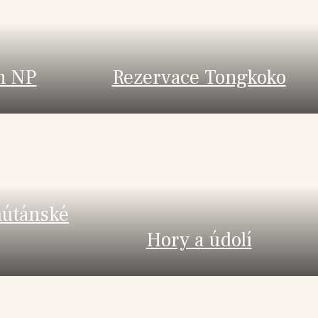
n NP
Rezervace Tongkoko
útánské
Hory a údolí