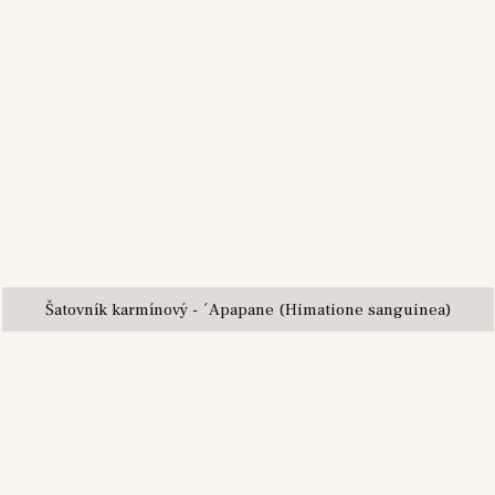
Šatovník karmínový - ´Apapane (Himatione sanguinea)