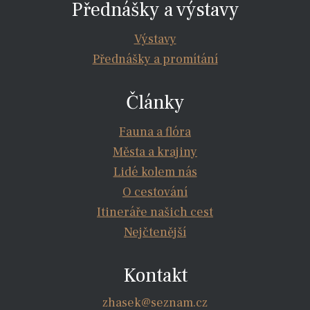
Přednášky a výstavy
Výstavy
Přednášky a promítání
Články
Fauna a flóra
Města a krajiny
Lidé kolem nás
O cestování
Itineráře našich cest
Nejčtenější
Kontakt
zhasek@seznam.cz