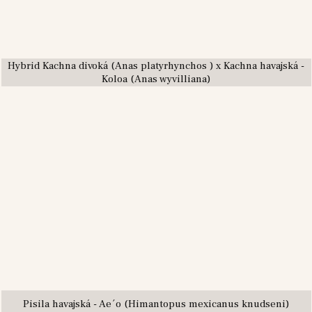
Hybrid Kachna divoká (Anas platyrhynchos ) x Kachna havajská -
Koloa (Anas wyvilliana)
Pisila havajská - Ae´o (Himantopus mexicanus knudseni)