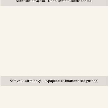
Berneška havajská - Nene (Branta sandvicensis)
Šatovník karmínový - ´Apapane (Himatione sanguinea)