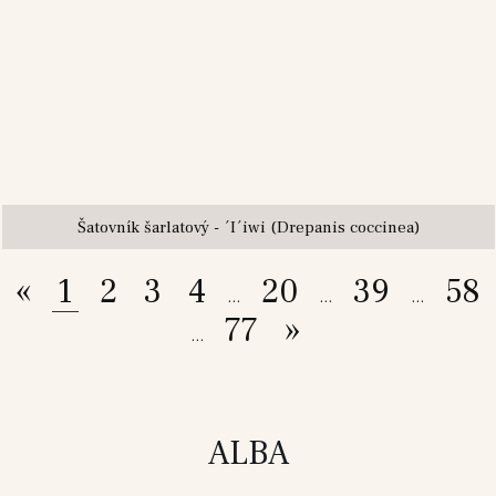
Šatovník šarlatový - ´I´iwi (Drepanis coccinea)
«
1
2
3
4
20
39
58
...
...
...
77
»
...
ALBA