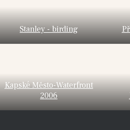
Stanley - birding
Př
Kapské Město-Waterfront
2006