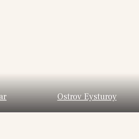
ar
Ostrov Eysturoy