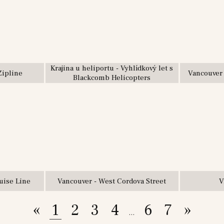
Krajina u heliportu - Vyhlídkový let s
Zipline
Vancouver 
Blackcomb Helicopters
uise Line
Vancouver - West Cordova Street
V
«
1
2
3
4
6
7
»
...