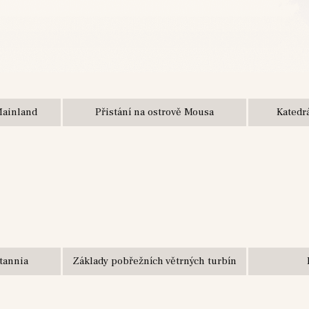
Mainland
Přistání na ostrově Mousa
Katedr
tannia
Základy pobřežních větrných turbín