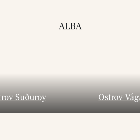
ALBA
trov Suðuroy
Ostrov Vág