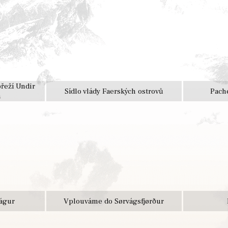
břeží Undir
Sídlo vlády Faerských ostrovů
Pach
a
águr
Vplouváme do Sørvágsfjørður