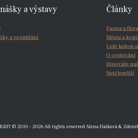
nášky a výstavy
Články
y
Fauna a flór
šky a promítání
Města a kraj
Lidé kolem 
O cestování
Itineráře na
Nejčtenější
GHT © 2010 - 2026 All rights reserved Alena Hašková & Zdeně