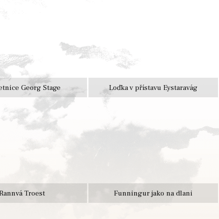
etnice Georg Stage
Loďka v přístavu Eystaravág
Rannvá Troest
Funningur jako na dlani