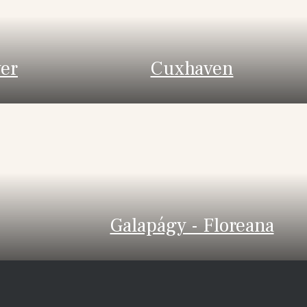
er
Cuxhaven
Galapágy - Floreana