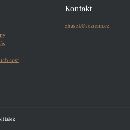
Kontakt
zhasek@seznam.cz
a
iny
nás
šich cest
k Hašek