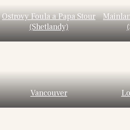
Ostrovy Foula a Papa Stour
Mainlan
(Shetlandy)
Vancouver
Lo