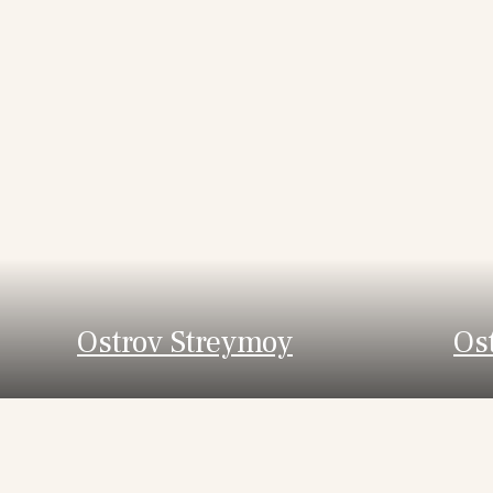
Ostrov Streymoy
Os