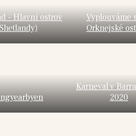
d - Hlavní ostrov
Vyplouváme 
(Shetlandy)
Orknejské os
Karneval v Barra
ngyearbyen
2020