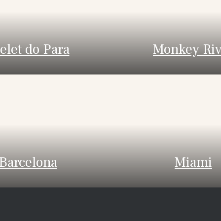
elet do Para
Monkey Riv
Barcelona
Miami