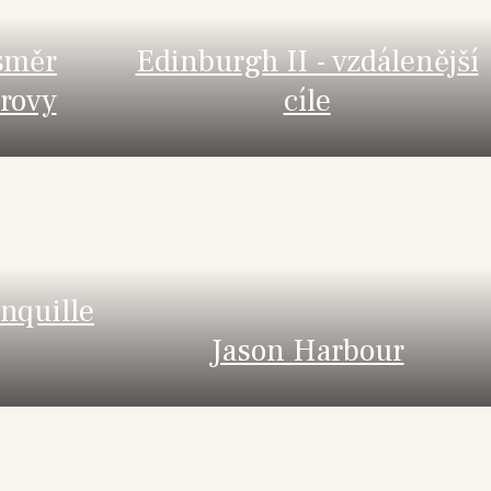
směr
Edinburgh II - vzdálenější
trovy
cíle
nquille
Jason Harbour