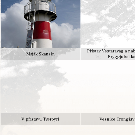
Přístav Vestaravág a ná
Maják Skansin
Bryggjubakk
V přístavu Tvøroyri
Vesnice Trongisv