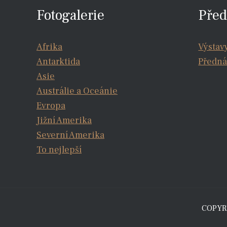
Fotogalerie
Před
Afrika
Výstav
Antarktida
Předná
Asie
Austrálie a Oceánie
Evropa
Jižní Amerika
Severní Amerika
To nejlepší
COPYRI