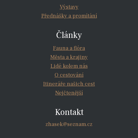
Výstavy
Přednášky a promítání
Články
Fauna a flóra
Města a krajiny
Lidé kolem nás
O cestování
Itineráře našich cest
Nejčtenější
Kontakt
zhasek@seznam.cz