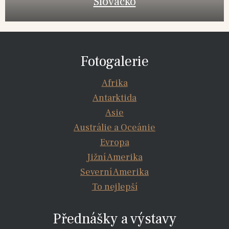
Slovácko
Fotogalerie
Afrika
Antarktida
Asie
Austrálie a Oceánie
Evropa
Jižní Amerika
Severní Amerika
To nejlepší
Přednášky a výstavy