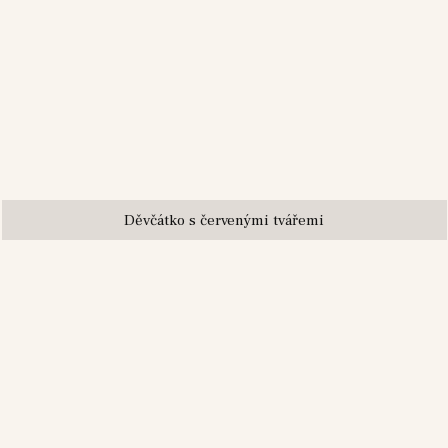
Děvčátko s červenými tvářemi