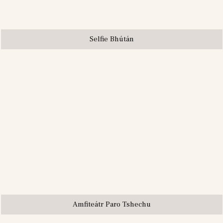
Selfie Bhútán
Amfiteátr Paro Tshechu