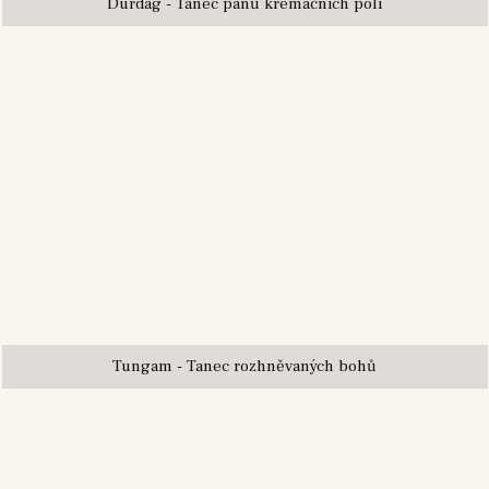
Durdag - Tanec pánů kremačních polí
Tungam - Tanec rozhněvaných bohů