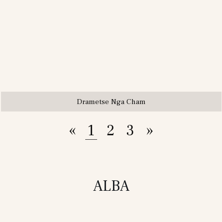
Drametse Nga Cham
«
1
2
3
»
ALBA