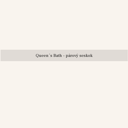
Queen´s Bath - párový seskok