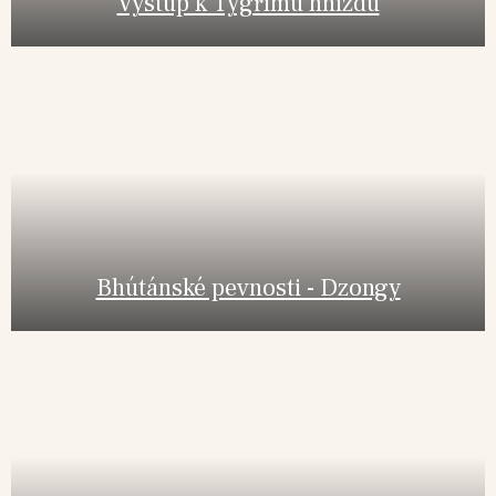
Výstup k Tygřímu hnízdu
Bhútánské pevnosti - Dzongy