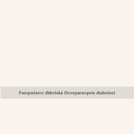
Paropušnice ďábelská (Scorpaenopsis diabolus)