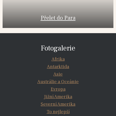
Přelet do Para
Fotogalerie
Afrika
Antarktida
Asie
Austrálie a Oceánie
Evropa
Jižní Amerika
Severní Amerika
To nejlepší