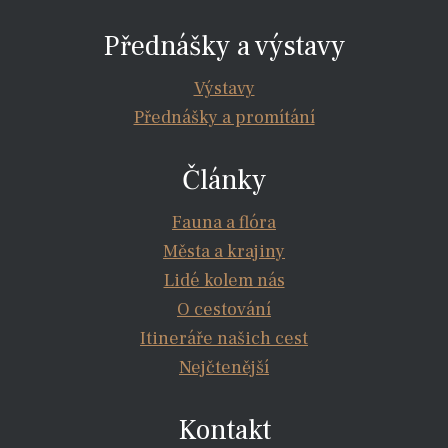
Přednášky a výstavy
Výstavy
Přednášky a promítání
Články
Fauna a flóra
Města a krajiny
Lidé kolem nás
O cestování
Itineráře našich cest
Nejčtenější
Kontakt