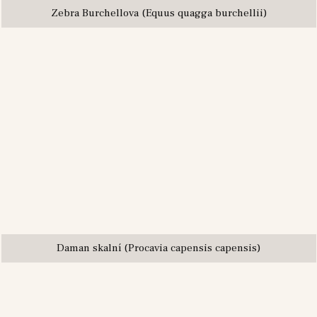
Zebra Burchellova (Equus quagga burchellii)
Daman skalní (Procavia capensis capensis)