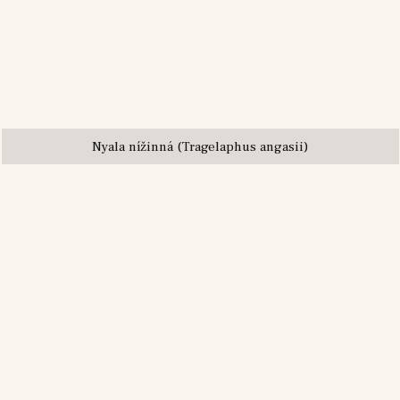
Nyala nížinná (Tragelaphus angasii)