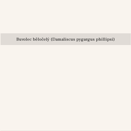
Buvolec běločelý (Damaliscus pygargus phillipsi)