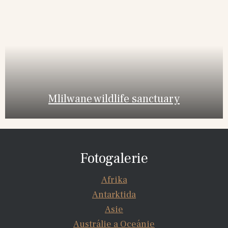
Mlilwane wildlife sanctuary
Fotogalerie
Afrika
Antarktida
Asie
Austrálie a Oceánie