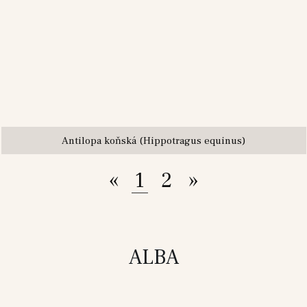
Antilopa koňská (Hippotragus equinus)
«
1
2
»
ALBA