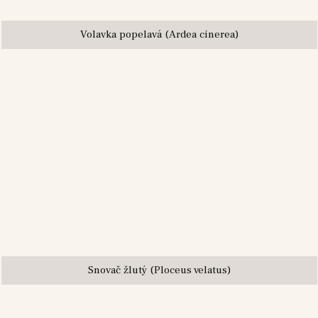
Volavka popelavá (Ardea cinerea)
Snovač žlutý (Ploceus velatus)