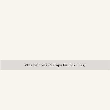
Vlha běločelá (Merops bullockoides)