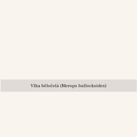
Vlha běločelá (Merops bullockoides)