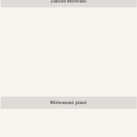
Zákoutí Mlilwane
Mlilwanské pláně