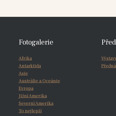
Fotogalerie
Před
Afrika
Výstav
Antarktida
Předná
Asie
Austrálie a Oceánie
Evropa
Jižní Amerika
Severní Amerika
To nejlepší