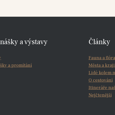
nášky a výstavy
Články
y
Fauna a flór
šky a promítání
Města a kraj
Lidé kolem 
O cestování
Itineráře na
Nejčtenější