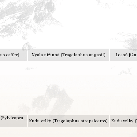
us caffer)
Nyala nížinná (Tragelaphus angasii)
Lesoň jižn
(Sylvicapra
Kudu velký (Tragelaphus strepsiceros)
Kudu velký (