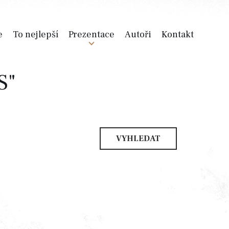
e
To nejlepší
Prezentace
Autoři
Kontakt
S"