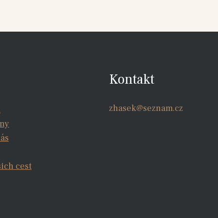
Kontakt
zhasek@seznam.cz
a
iny
nás
šich cest