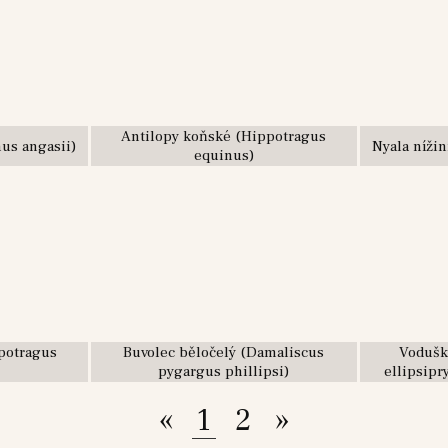
Antilopy koňské (Hippotragus
hus angasii)
Nyala nížin
equinus)
potragus
Buvolec běločelý (Damaliscus
Vodušk
pygargus phillipsi)
ellipsip
«
1
2
»