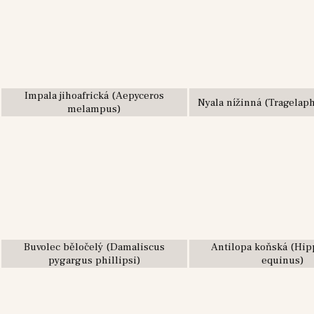
Impala jihoafrická (Aepyceros
Nyala nížinná (Tragelap
melampus)
Buvolec běločelý (Damaliscus
Antilopa koňská (Hip
pygargus phillipsi)
equinus)