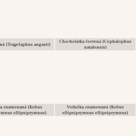
Chocholatka červená (Cephalophus
ná (Tragelaphus angasii)
natalensis)
a znamenaná (Kobus
Voduška znamenaná (Kobus
rymnus ellipsiprymnus)
ellipsiprymnus ellipsiprymnus)