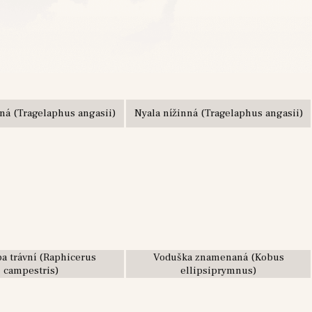
ná (Tragelaphus angasii)
Nyala nížinná (Tragelaphus angasii)
pa trávní (Raphicerus
Voduška znamenaná (Kobus
campestris)
ellipsiprymnus)