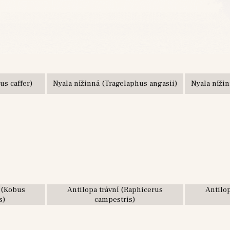
us caffer)
Nyala nížinná (Tragelaphus angasii)
Nyala nížin
 (Kobus
Antilopa trávní (Raphicerus
Antilo
s)
campestris)