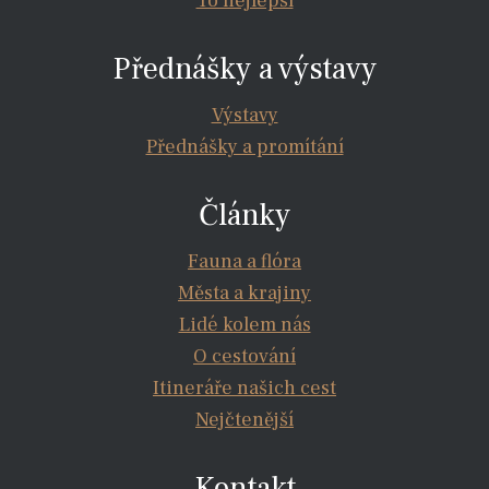
To nejlepší
Přednášky a výstavy
Výstavy
Přednášky a promítání
Články
Fauna a flóra
Města a krajiny
Lidé kolem nás
O cestování
Itineráře našich cest
Nejčtenější
Kontakt