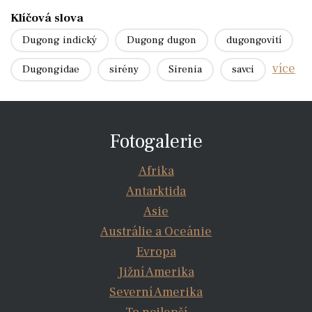
Klíčová slova
Dugong indický
Dugong dugon
dugongovití
více
Dugongidae
sirény
Sirenia
savci
Fotogalerie
Afrika
Antarktida
Asie
Austrálie a Oceánie
Evropa
Jižní Amerika
Severní Amerika