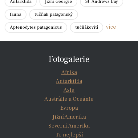
Antarktida
Jižní Georgie
St. Andrews Bay
fauna
tučňák patagonský
více
Aptenodytes patagonicus
tučňákovití
Fotogalerie
Afrika
Antarktida
Asie
Austrálie a Oceánie
Evropa
Jižní Amerika
Severní Amerika
To nejlepší