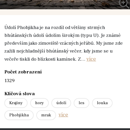
Údolí Phobjikha je na rozdíl od většiny strmých
bhútánských údolí údolím širokým (typu U). Je známé
především jako zimoviště vzácných jeřábů. My jsme zde
zažili nejchladnější bhútánský večer, kdy jsme se u
více
večeře tiskli do blízkosti kamínek. Z…
Počet zobrazení
1329
Klíčová slova
Krajiny
hory
údolí
les
louka
více
Phobjikha
mrak