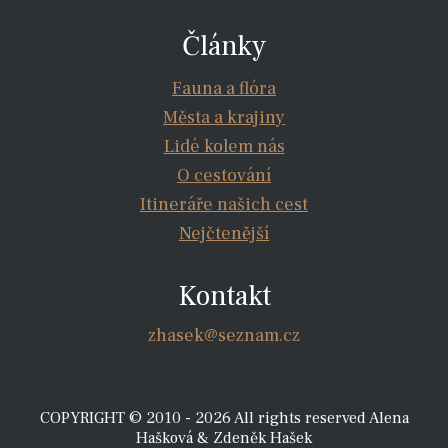
Články
Fauna a flóra
Města a krajiny
Lidé kolem nás
O cestování
Itineráře našich cest
Nejčtenější
Kontakt
zhasek@seznam.cz
COPYRIGHT © 2010 - 2026 All rights reserved Alena
Hašková & Zdeněk Hašek