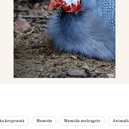
čka kropenatá
Numida
Numida meleagris
Animali