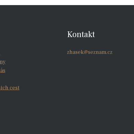
Kontakt
zhasek@seznam.cz
a
iny
nás
šich cest