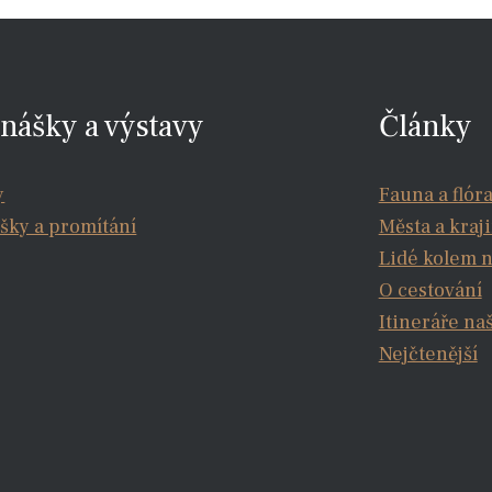
nášky a výstavy
Články
y
Fauna a flór
šky a promítání
Města a kraj
Lidé kolem 
O cestování
Itineráře na
Nejčtenější