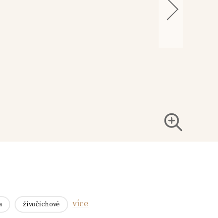
více
a
živočichové