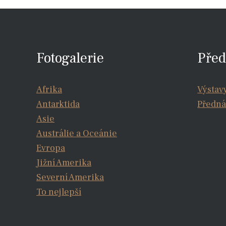
Fotogalerie
Před
Afrika
Výstav
Antarktida
Předná
Asie
Austrálie a Oceánie
Evropa
Jižní Amerika
Severní Amerika
To nejlepší