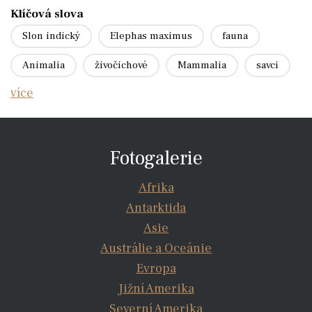
Klíčová slova
Slon indický
Elephas maximus
fauna
Animalia
živočichové
Mammalia
savci
více
Fotogalerie
Afrika
Antarktida
Asie
Austrálie a Oceánie
Evropa
Jižní Amerika
Severní Amerika