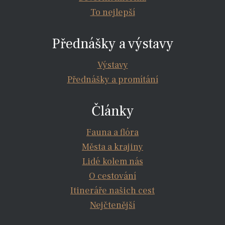
To nejlepší
Přednášky a výstavy
Výstavy
Přednášky a promítání
Články
Fauna a flóra
Města a krajiny
Lidé kolem nás
O cestování
Itineráře našich cest
Nejčtenější