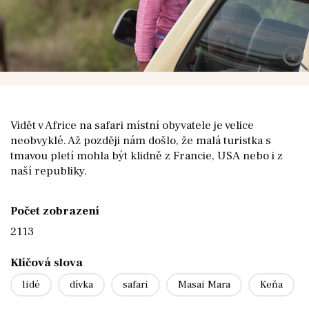
Vidět v Africe na safari místní obyvatele je velice
neobvyklé. Až později nám došlo, že malá turistka s
tmavou pletí mohla být klidně z Francie, USA nebo i z
naší republiky.
Počet zobrazení
2113
Klíčová slova
lidé
dívka
safari
Masai Mara
Keňa