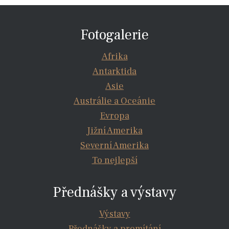
Fotogalerie
Afrika
Antarktida
Asie
Austrálie a Oceánie
Evropa
Jižní Amerika
Severní Amerika
To nejlepší
Přednášky a výstavy
Výstavy
Přednášky a promítání