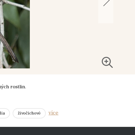
ných rostlin.
více
lia
živočichové