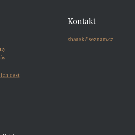
Kontakt
zhasek@seznam.cz
a
iny
nás
šich cest