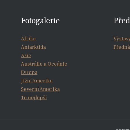
Fotogalerie
Před
Afrika
Výstav
Antarktida
Předná
Asie
Austrálie a Oceánie
Evropa
Jižní Amerika
Severní Amerika
To nejlepší