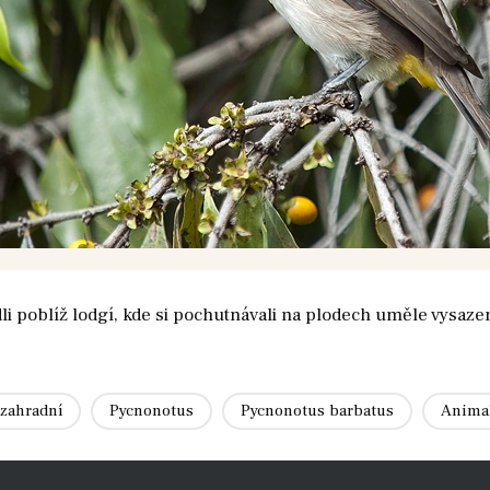
dli poblíž lodgí, kde si pochutnávali na plodech uměle vysaze
zahradní
Pycnonotus
Pycnonotus barbatus
Anima