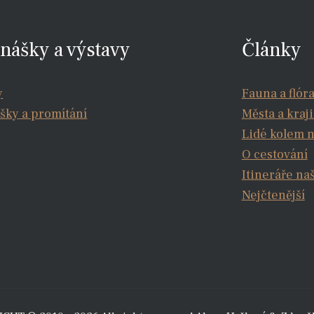
nášky a výstavy
Články
y
Fauna a flór
šky a promítání
Města a kraj
Lidé kolem 
O cestování
Itineráře na
Nejčtenější