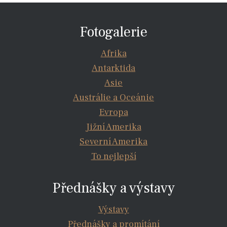
Fotogalerie
Afrika
Antarktida
Asie
Austrálie a Oceánie
Evropa
Jižní Amerika
Severní Amerika
To nejlepší
Přednášky a výstavy
Výstavy
Přednášky a promítání