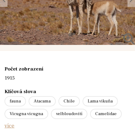
Počet zobrazení
1915
Klíčová slova
fauna
Atacama
Chile
Lama vikuňa
Vicugna vicugna
velbloudovití
Camelidae
více