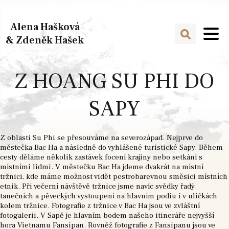
Alena Hašková
& Zdeněk Hašek
Z HOANG SU PHI DO
SAPY
Z oblasti Su Phi se přesouváme na severozápad. Nejprve do
městečka Bac Ha a následně do vyhlášené turistické Sapy. Během
cesty děláme několik zastávek focení krajiny nebo setkání s
místními lidmi. V městečku Bac Ha jdeme dvakrát na místní
tržnici, kde máme možnost vidět pestrobarevnou směsici místních
etnik. Při večerní návštěvě tržnice jsme navíc svědky řadý
tanečních a pěveckých vystoupení na hlavním podiu i v uličkách
kolem tržnice. Fotografie z tržnice v Bac Ha jsou ve zvláštní
fotogalerii. V Sapě je hlavním bodem našeho itineráře nejvyšší
hora Vietnamu Fansipan. Rovněž fotografie z Fansipanu jsou ve