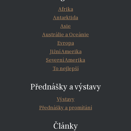
Afrika
Antarktida
Asie
Austrálie a Oceánie
Evropa
Jižní Amerika
Severní Amerika
To nejlepší
Přednášky a výstavy
Výstavy
Přednášky a promítání
Články