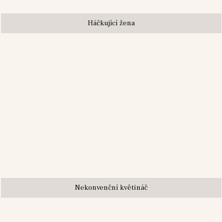
Háčkující žena
Nekonvenční květináč