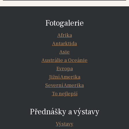
Fotogalerie
Afrika
Antarktida
Asie
Austrálie a Oceánie
Evropa
Jižní Amerika
Severní Amerika
To nejlepší
Přednášky a výstavy
Výstavy