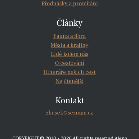
Přednášky a promítání
Články
Fauna a flóra
Města a krajiny
Lidé kolem nás
O cestování
Itineráře našich cest
Nejčtenější
Kontakt
zhasek@seznam.cz
COPYRIGHT © 2010 - 2026 All rights reserved Alena