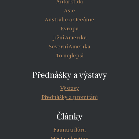
Antarktida
Asie
Austrálie a Oceánie
Evropa
Jižní Amerika
Severní Amerika
To nejlepší
Přednášky a výstavy
Výstavy
Přednášky a promítání
Články
Fauna a flóra
Města a krajiny