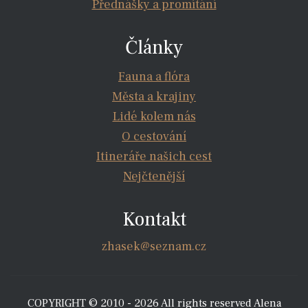
Přednášky a promítání
Články
Fauna a flóra
Města a krajiny
Lidé kolem nás
O cestování
Itineráře našich cest
Nejčtenější
Kontakt
zhasek@seznam.cz
COPYRIGHT © 2010 - 2026 All rights reserved Alena