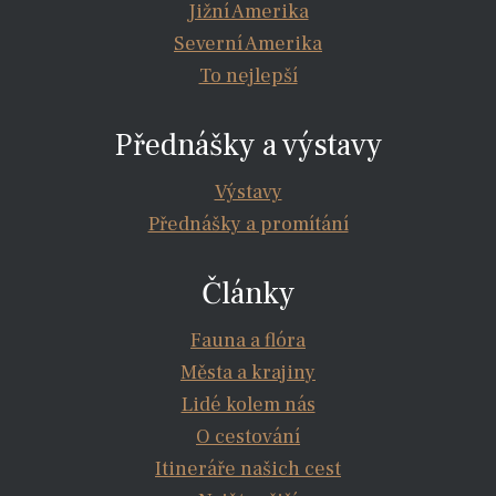
Jižní Amerika
Severní Amerika
To nejlepší
Přednášky a výstavy
Výstavy
Přednášky a promítání
Články
Fauna a flóra
Města a krajiny
Lidé kolem nás
O cestování
Itineráře našich cest