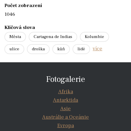
Počet zobrazení
1046
Klíčová slova
Města
Cartagena de Indias
Kolumbie
více
ulice
droška
kůň
lidé
Fotogalerie
Afrika
Antarktida
Asie
Austrálie a Oceánie
Evropa