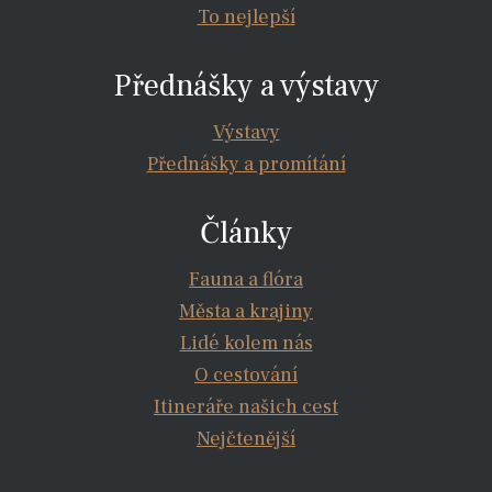
To nejlepší
Přednášky a výstavy
Výstavy
Přednášky a promítání
Články
Fauna a flóra
Města a krajiny
Lidé kolem nás
O cestování
Itineráře našich cest
Nejčtenější