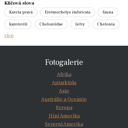
Klíčová slova
Kareta pravá
Eretmochelys imbricata
fauna
karetovití
Cheloniidae
želvy
Chelonia
více
Fotogalerie
Afrika
Antarktida
Asie
Austrálie a Oceánie
Evropa
Jižní Amerika
Severní Amerika