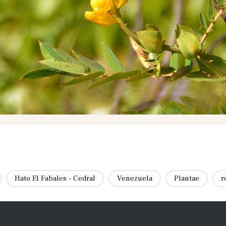
Hato El Fabales - Cedral
Venezuela
Plantae
r