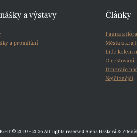
nášky a výstavy
Články
y
Fauna a flór
šky a promítání
Města a kraj
Lidé kolem 
O cestování
Itineráře na
Nejčtenější
GHT © 2010 - 2026 All rights reserved Alena Hašková & Zdeně