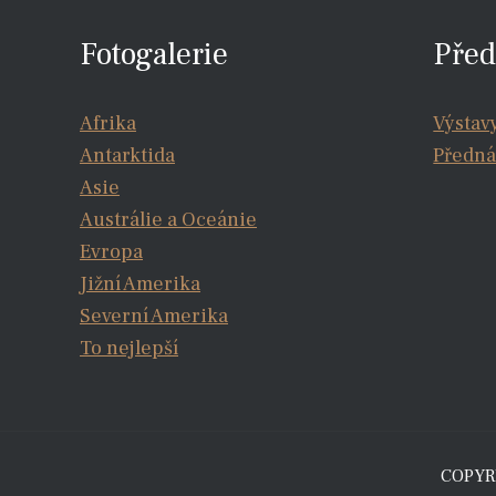
Fotogalerie
Před
Afrika
Výstav
Antarktida
Předná
Asie
Austrálie a Oceánie
Evropa
Jižní Amerika
Severní Amerika
To nejlepší
COPYRI