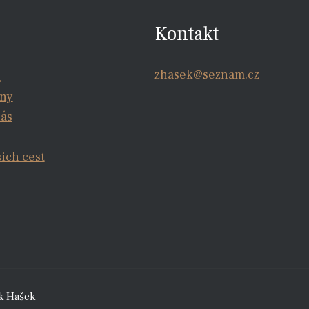
Kontakt
zhasek@seznam.cz
a
iny
nás
šich cest
k Hašek