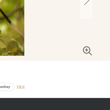
více
ostliny