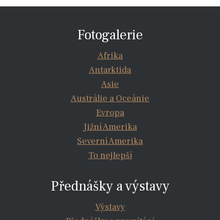
Fotogalerie
Afrika
Antarktida
Asie
Austrálie a Oceánie
Evropa
Jižní Amerika
Severní Amerika
To nejlepší
Přednášky a výstavy
Výstavy