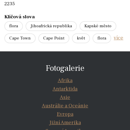
2235
Klíčová slova
flora
Jihoafrická republika
Kapské město
více
Cape Town
Cape Point
květ
flora
Fotogalerie
Afrika
Antarktida
Asie
Austrálie a Oceánie
Evropa
Jižní Amerika