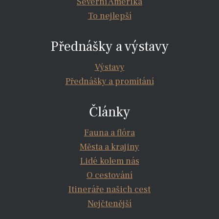
Severní Amerika
To nejlepší
Přednášky a výstavy
Výstavy
Přednášky a promítání
Články
Fauna a flóra
Města a krajiny
Lidé kolem nás
O cestování
Itineráře našich cest
Nejčtenější