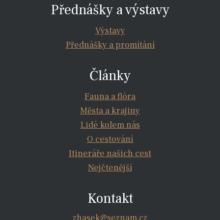
Přednášky a výstavy
Výstavy
Přednášky a promítání
Články
Fauna a flóra
Města a krajiny
Lidé kolem nás
O cestování
Itineráře našich cest
Nejčtenější
Kontakt
zhasek@seznam.cz