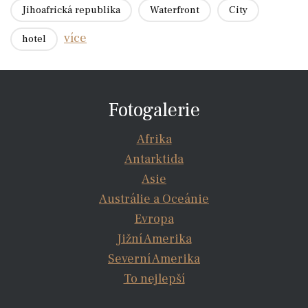
Jihoafrická republika
Waterfront
City
více
hotel
Fotogalerie
Afrika
Antarktida
Asie
Austrálie a Oceánie
Evropa
Jižní Amerika
Severní Amerika
To nejlepší