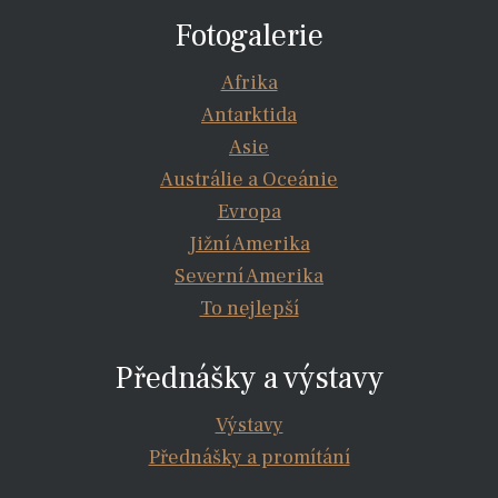
Fotogalerie
Afrika
Antarktida
Asie
Austrálie a Oceánie
Evropa
Jižní Amerika
Severní Amerika
To nejlepší
Přednášky a výstavy
Výstavy
Přednášky a promítání