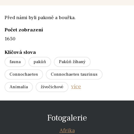
Před námi byli pakoně a bouřka.
Počet zobrazení
1650
Klíčová slova
fauna
pakůň
Pakůň žíhaný
Connochaetes
Connochaetes taurinus
více
Animalia
živočichové
Fotogalerie
Afrika