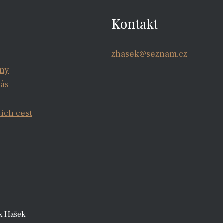
Kontakt
zhasek@seznam.cz
a
iny
nás
šich cest
k Hašek