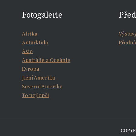
Fotogalerie
Před
Afrika
Výstav
Antarktida
Předná
Asie
Austrálie a Oceánie
Evropa
Jižní Amerika
Severní Amerika
To nejlepší
COPYRI