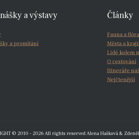
nášky a výstavy
Články
y
Fauna a flór
šky a promítání
Města a kraj
Lidé kolem 
O cestování
Itineráře na
Nejčtenější
GHT © 2010 - 2026 All rights reserved Alena Hašková & Zdeně