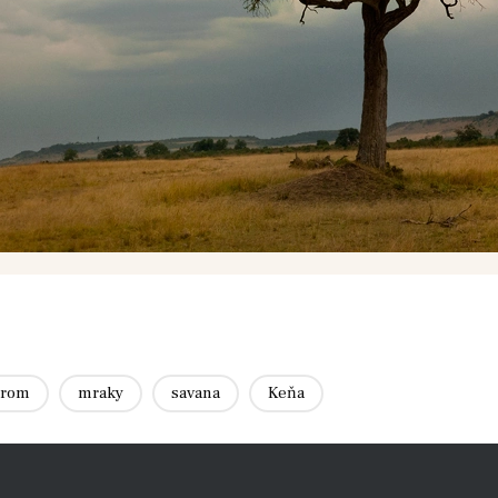
trom
mraky
savana
Keňa