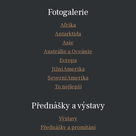
Fotogalerie
Afrika
Antarktida
Asie
Austrálie a Oceánie
Evropa
Jižní Amerika
Severní Amerika
To nejlepší
Přednášky a výstavy
Výstavy
Přednášky a promítání