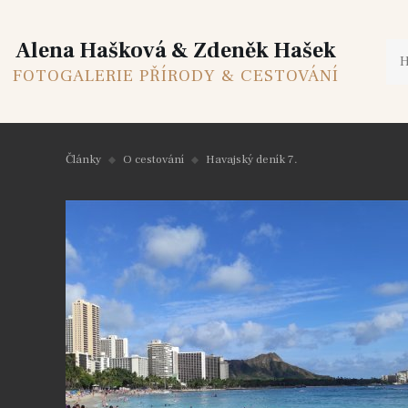
Alena Hašková & Zdeněk Hašek
FOTOGALERIE PŘÍRODY & CESTOVÁNÍ
Články
O cestování
Havajský deník 7.