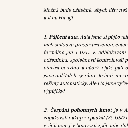
Možná bude užitečné, abych dřív než
aut na Havaji.
1. Půjčení auta
. Auta jsme si půjčova
měli smlouvu předpřipravenou, chtěli 
formálně jen 1 USD. K odblokování do
odřeninku, společnosti kontrolovali p
otevírá benzínová nádrž a jaké paliv
jsme odlétali brzy ráno. Jediné, na 
režimy automaticky. Ale i to jsme vyře
výpůjčky!
2. Čerpání pohonných hmot
je v A
zopakovali nákup za paušál (20 USD neb
vrátili nám ji v hotovosti zpět nebo d