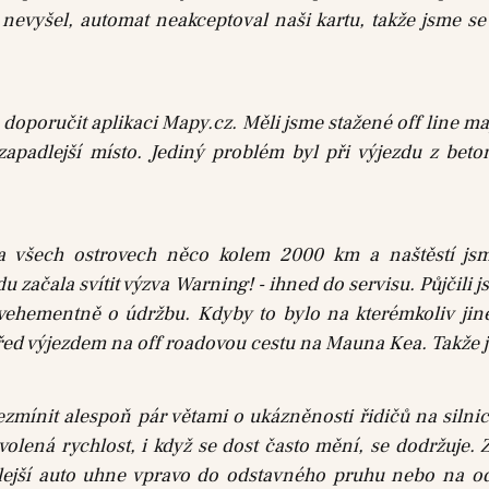
evyšel, automat neakceptoval naši kartu, takže jsme se
 doporučit aplikaci Mapy.cz. Měli jsme stažené off line 
zapadlejší místo. Jediný problém byl při výjezdu z bet
a všech ostrovech něco kolem 2000 km a naštěstí js
začala svítit výzva Warning! - ihned do servisu. Půjčili j
 vehementně o údržbu. Kdyby to bylo na kterémkoliv j
 před výjezdem na off roadovou cestu na Mauna Kea. Takže 
zmínit alespoň pár větami o ukázněnosti řidičů na silni
volená rychlost, i když se dost často mění, se dodržuje.
malejší auto uhne vpravo do odstavného pruhu nebo na od