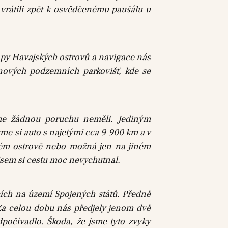
 vrátili zpět k osvědčenému paušálu u
mapy Havajských ostrovů a navigace nás
onových podzemních parkovišť, kde se
me žádnou poruchu neměli. Jediným
sme si auto s najetými cca 9 900 km a v
iném ostrově nebo možná jen na jiném
jsem si cestu moc nevychutnal.
cích na území Spojených států. Předně
 Za celou dobu nás předjely jenom dvě
počívadlo. Škoda, že jsme tyto zvyky