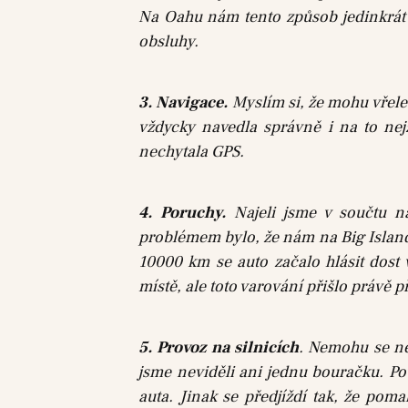
Na Oahu nám tento způsob jedinkrát n
obsluhy.
3. Navigace.
Myslím si, že mohu vřele
vždycky navedla správně i na to nej
nechytala GPS.
4. Poruchy.
Najeli jsme v součtu n
problémem bylo, že nám na Big Islandu 
10000 km se auto začalo hlásit dost
místě, ale toto varování přišlo právě
5. Provoz na silnicích
. Nemohu se ne
jsme neviděli ani jednu bouračku. Po
auta. Jinak se předjíždí tak, že po