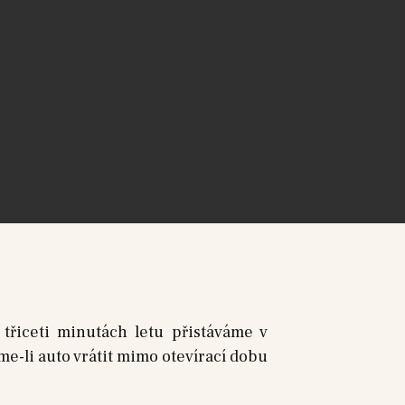
třiceti minutách letu přistáváme v
me-li auto vrátit mimo otevírací dobu