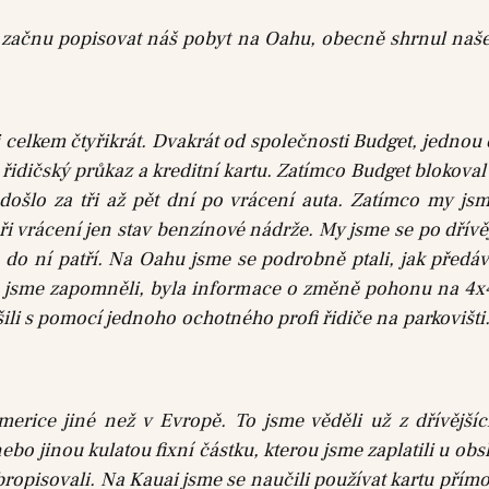
 začnu popisovat náš pobyt na Oahu, obecně shrnul naš
li celkem čtyřikrát. Dvakrát od společnosti Budget, jedno
řidičský průkaz a kreditní kartu. Zatímco Budget blokova
šlo za tři až pět dní po vrácení auta. Zatímco my jsme 
ři vrácení jen stav benzínové nádrže. My jsme se po dřívě
o do ní patří. Na Oahu jsme se podrobně ptali, jak před
co jsme zapomněli, byla informace o změně pohonu na 4x4
šili s pomocí jednoho ochotného profi řidiče na parkovišti
merice jiné než v Evropě. To jsme věděli už z dřívějšíc
o jinou kulatou fixní částku, kterou jsme zaplatili u obsl
obropisovali. Na Kauai jsme se naučili používat kartu přímo