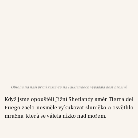
Obloha na naší první zastávce na Falklandech vypadala dost hrozivě
Když jsme opouštěli Jižní Shetlandy směr Tierra del
Fuego začlo nesměle vykukovat sluníčko a osvětlilo
mračna, která se válela nízko nad mořem.