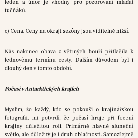
leden a únor je vhodný pro pozorování mláďat
tučňáků.
c) Cena. Ceny na okraji sezóny jsou viditelně nižší.
Nás nakonec obava z větrných bouří přitlačila k
lednovému termínu cesty. Dalším důvodem byl i
dlouhý den v tomto období.
Počasí v Antarktických krajích
Myslím, že každý, kdo se pokouší o krajinářskou
fotografii, mi potvrdí, že počasí hraje při focení
krajiny důležitou roli. Primárně hlavně sluneční
světlo, ale důležitý je i druh oblačnosti. Samozřejmě