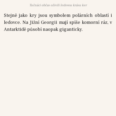
Tučnáci občas oživili ledovou krásu ker
Stejně jako kry jsou symbolem polárních oblastí i
ledovce. Na Jižní Georgii mají spíše komorní ráz, v
Antarktidě působí naopak giganticky.