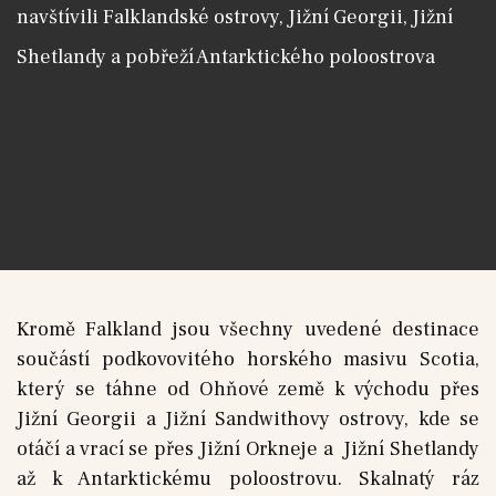
navštívili Falklandské ostrovy, Jižní Georgii, Jižní
Shetlandy a pobřeží Antarktického poloostrova
Kromě Falkland jsou všechny uvedené destinace
součástí podkovovitého horského masivu Scotia,
který se táhne od Ohňové země k východu přes
Jižní Georgii a Jižní Sandwithovy ostrovy, kde se
otáčí a vrací se přes Jižní Orkneje a Jižní Shetlandy
až k Antarktickému poloostrovu. Skalnatý ráz