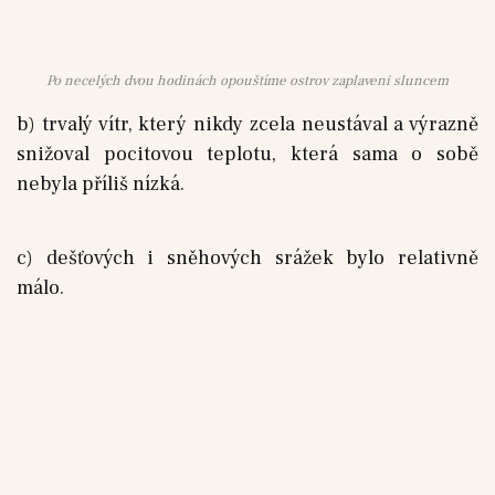
Po necelých dvou hodinách opouštíme ostrov zaplaveni sluncem
b) trvalý vítr, který nikdy zcela neustával a výrazně
snižoval pocitovou teplotu, která sama o sobě
nebyla příliš nízká.
c) dešťových i sněhových srážek bylo relativně
málo.