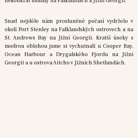
několikrát usmály na Falklandách a Jižní Georgii.
Snad nejdéle nám prosluněné počasí vydrželo v
okolí Port Stenley na Falklandských ostrovech a na
St. Andrews Bay na Jižní Georgii. Kratší úseky s
modrou oblohou jsme si vychutnali u Cooper Bay,
Ocean Harbour a Drygalského Fjordu na Jižní
Georgii a u ostrova Aitcho v Jižních Shetlandách.