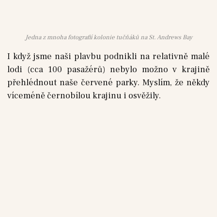
Jedna z mnoha fotografií kolonie tučňáků na St. Andrews Bay
I když jsme naši plavbu podnikli na relativně malé
lodi (cca 100 pasažérů) nebylo možno v krajině
přehlédnout naše červené parky. Myslím, že někdy
víceméně černobílou krajinu i osvěžily.