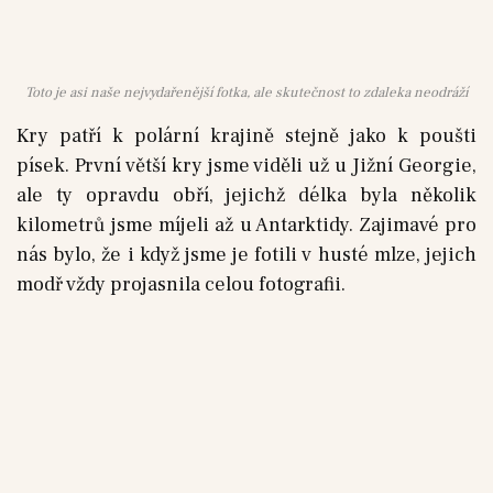
Toto je asi naše nejvydařenější fotka, ale skutečnost to zdaleka neodráží
Kry patří k polární krajině stejně jako k poušti
písek. První větší kry jsme viděli už u Jižní Georgie,
ale ty opravdu obří, jejichž délka byla několik
kilometrů jsme míjeli až u Antarktidy. Zajimavé pro
nás bylo, že i když jsme je fotili v husté mlze, jejich
modř vždy projasnila celou fotografii.