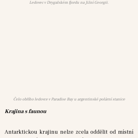
Ledovec v Drygalském fjordu na Jižní Georgii.
Čelo obřího ledovce v Paradise Bay u argentinské polární stanice
Krajina s faunou
Antarktickou krajinu nelze zcela oddělit od místní