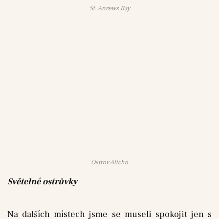
St. Anrews Bay
Ostrov Aitcho
Světelné ostrůvky
Na dalších místech jsme se museli spokojit jen s