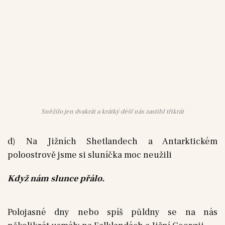
Sněžilo jen dvakrát a krátký déšť nás zastihl třikrát
d) Na Jižních Shetlandech a Antarktickém
poloostrově jsme si sluníčka moc neužili
Když nám slunce přálo.
Polojasné dny nebo spíš půldny se na nás