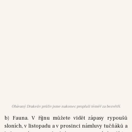
Obávaný Drakeův průliv jsme nakonec propluli téměř za bezvětří.
b) Fauna. V říjnu můžete vidět zápasy rypoušů
sloních, v listopadu a v prosinci námluvy tučňáků a