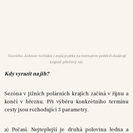
Sluníčko, kolonie tučňáků i malá jezírka na travnatém pobřeží dodávají
krajině přívětivý ráz.
Kdy vyrazit na jih?
Sezóna v jižních polárních krajích začíná v říjnu a
končí v březnu. Při výběru konkrétního termínu
cesty jsou rozhodující 3 parametry.
a) Počasí. Nejteplejší je druhá polovina ledna a