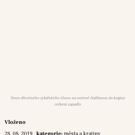
Torzo dřevěného rybářského člunu na ostrově Halfmoon do krajiny
celkem zapadlo
Vloženo
28. 08. 2019 ,
kategorie:
města a krajiny