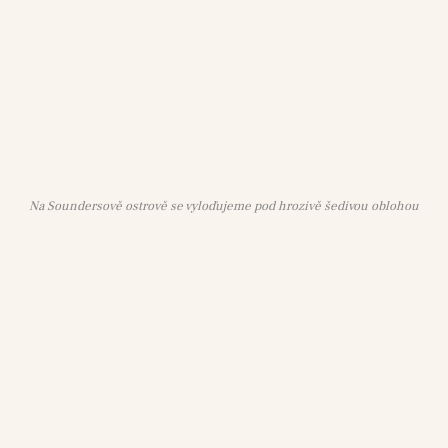
Na Soundersově ostrově se vyloďujeme pod hrozivě šedivou oblohou