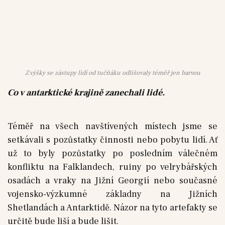
Z výšky se zástupy lidí od tučňáku odlišovaly téměř jen barvou
Co v antarktické krajině zanechali lidé.
Téměř na všech navštívených místech jsme se
setkávali s pozůstatky činnosti nebo pobytu lidí. Ať
už to byly pozůstatky po posledním válečném
konfliktu na Falklandech, ruiny po velrybářských
osadách a vraky na Jižní Georgií nebo současné
vojensko-výzkumné základny na Jižních
Shetlandách a Antarktidě. Názor na tyto artefakty se
určitě bude liší a bude lišit.