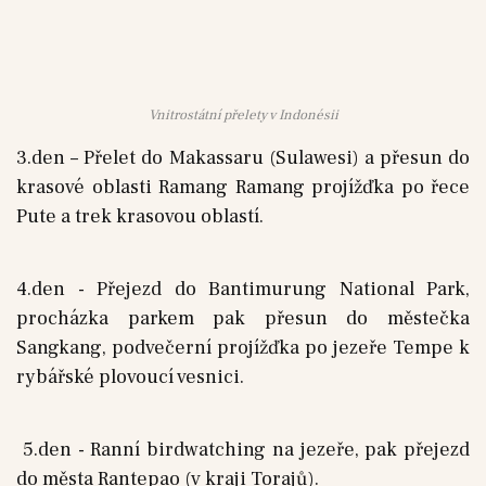
Vnitrostátní přelety v Indonésii
3.den – Přelet do Makassaru (Sulawesi) a přesun do
krasové oblasti Ramang Ramang projížďka po řece
Pute a trek krasovou oblastí.
4.den - Přejezd do Bantimurung National Park,
procházka parkem pak přesun do městečka
Sangkang, podvečerní projížďka po jezeře Tempe k
rybářské plovoucí vesnici.
5.den - Ranní birdwatching na jezeře, pak přejezd
do města Rantepao (v kraji Torajů).