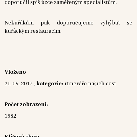
doporučil spíš úzce zaměřeným specialistům.
Nekuřákům pak doporučujeme vyhýbat se
kuřáckým restauracím.
Vloženo
21. 09. 2017 ,
kategorie:
itineráře našich cest
Počet zobrazení:
1582
Klíčová slova