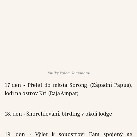
Toulky kolem Tomohonu
17.den - Přelet do města Sorong (Západní Papua),
lodí na ostrov Kri (Raja Ampat)
18. den - Šnorchlování, birding v okolí lodge
19. den - Výlet k souostroví Fam spojený se