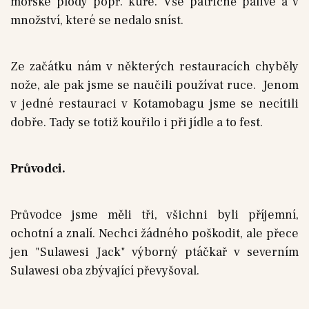
mořské plody popř. kuře. Vše patřičně pálivé a v
množství, které se nedalo sníst.
Ze začátku nám v některých restauracích chyběly
nože, ale pak jsme se naučili používat ruce. Jenom
v jedné restauraci v Kotamobagu jsme se necítili
dobře. Tady se totiž kouřilo i při jídle a to fest.
Průvodci.
Průvodce jsme měli tři, všichni byli příjemní,
ochotní a znalí. Nechci žádného poškodit, ale přece
jen "Sulawesi Jack" výborný ptáčkař v severním
Sulawesi oba zbývající převyšoval.