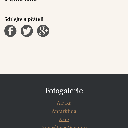
Sdílejte s přáteli
Fotogalerie
Afrika
Antarktida
Asie
Austrálie a Oceánie