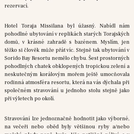
rezervací.
Hotel Toraja Missilana byl úžasný. Nabídl nám
pohodlné ubytování v replikách starých Torajských
domů, v krásné zahradě s bazénem. Myslím, jen
těžko si člověk může přát víc. Stejně tak ubytování v
Sorido Bay Resortu nemělo chybu. Šest prostorných
pohodlných chatek obklopených tropickou zelení a
neskutečným korálovým mořem ještě umocňovala
rodinná atmosféra resortu, která na vás dýchala při
společném stravování u jednoho stolu stejně jako
při výletech po okolí.
Stravování lze jednoznačně hodnotit jako výborné,
na večeři nebo oběd byly většinou ryby a/nebo