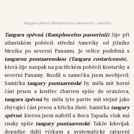
Tangara zpěvná (Ramphocelus passerinii) - samička
Tangara zpěvná (Ramphocelus passerinii)
žije při
atlantském pobřeží střední Ameriky od jižního
Mexika po severní Panamu. Je velice podobná s
tangarou puntaarenskou (Tangara costaricensis
),
která žije naopak na pacifickém pobřeží Kostariky a
severní Panamy. Rozdíl u samečku jsem neobjevil.
Samička
tangary puntaarenské
by měla mít horní
část prsou a kostřec zbarven spíše do oranžova,
tangara zpěvná
by měla tyto partie mít stejně jako
zbývající část prsou a břicha žluté. Samička
tangary
zpěvné
, kterou jsem nafotil u Boca Tapada, však má
znaky spíše
tangary puntaarenské
. Takže kdovíjak
dopadne další výzkum a systematické zařazení