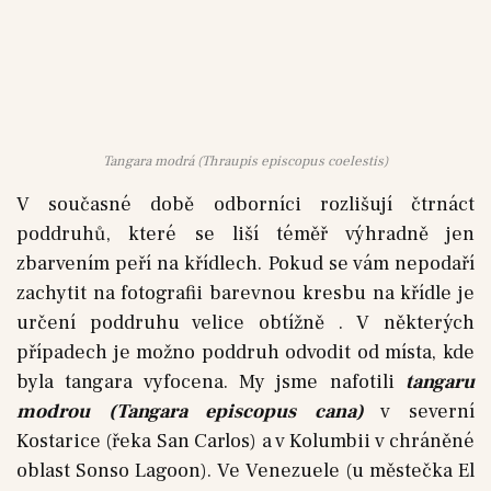
Tangara modrá (Thraupis episcopus coelestis)
V současné době odborníci rozlišují čtrnáct
poddruhů, které se liší téměř výhradně jen
zbarvením peří na křídlech. Pokud se vám nepodaří
zachytit na fotografii barevnou kresbu na křídle je
určení poddruhu velice obtížně . V některých
případech je možno poddruh odvodit od místa, kde
byla tangara vyfocena. My jsme nafotili
tangaru
modrou (Tangara episcopus cana)
v severní
Kostarice (řeka San Carlos) a v Kolumbii v chráněné
oblast Sonso Lagoon). Ve Venezuele (u městečka El