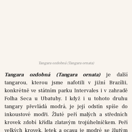
Tangara ozdobná (Tangara ornata)
Tangara ozdobná (Tangara ornata)
je další
tangarou, kterou jsme nafotili v jižní Brazílii,
konkrétně ve státním parku Intervales i v zahradě
Folha Seca u Ubatuby. I když i u tohoto druhu
tangary převládá modrá, je její odstín spíše do
inkoustové modři. Žluté peří malých a středních
krovek zdobí křídla zlatavým trojúhelníčkem. Peří
velkých krovek, letek a ocasu je modré se žlutým