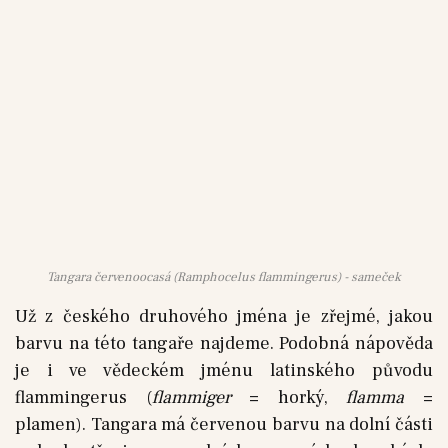
Tangara červenoocasá (Ramphocelus flammingerus) - sameček
Už z českého druhového jména je zřejmé, jakou
barvu na této tangaře najdeme. Podobná nápověda
je i ve vědeckém jménu latinského původu
flammingerus (
flammiger
= horký,
flamma
=
plamen). Tangara má červenou barvu na dolní části