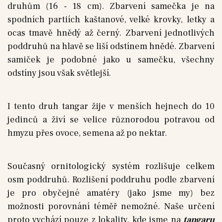
druhům (16 - 18 cm). Zbarvení samečka je na
spodních partiích kaštanové, velké krovky, letky a
ocas tmavě hnědý až černý. Zbarvení jednotlivých
poddruhů na hlavě se liší odstínem hnědé. Zbarvení
samiček je podobné jako u samečku, všechny
odstíny jsou však světlejší.
I tento druh tangar žije v menších hejnech do 10
jedinců a živí se velice různorodou potravou od
hmyzu přes ovoce, semena až po nektar.
Současný ornitologický systém rozlišuje celkem
osm poddruhů. Rozlišení poddruhu podle zbarvení
je pro obyčejné amatéry (jako jsme my) bez
možnosti porovnání téměř nemožné. Naše určení
proto vychází pouze z lokality, kde jsme na
tangaru