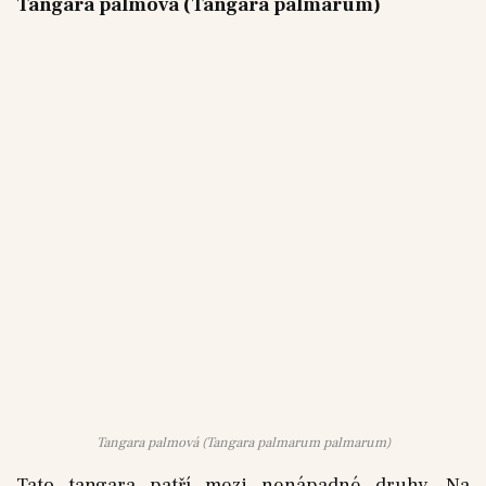
Tangara palmová (Tangara palmarum)
Tangara palmová (Tangara palmarum palmarum)
Tato tangara patří mezi nenápadné druhy. Na