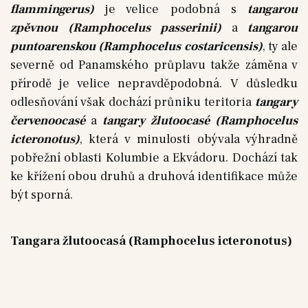
flammingerus)
je velice podobná s
tangarou
zpěvnou (Ramphocelus passerinii)
a
tangarou
puntoarenskou (Ramphocelus costaricensis)
, ty ale
severně od Panamského průplavu takže záměna v
přírodě je velice nepravděpodobná. V důsledku
odlesňování však dochází průniku teritoria
tangary
červenoocasé
a
tangary žlutoocasé (Ramphocelus
icteronotus)
, která v minulosti obývala výhradně
pobřežní oblasti Kolumbie a Ekvádoru. Dochází tak
ke křížení obou druhů a druhová identifikace může
být sporná.
Tangara žlutoocasá (Ramphocelus icteronotus)