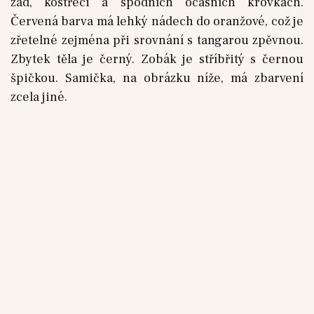
zad, kostřeci a spodních ocasních krovkách.
Červená barva má lehký nádech do oranžové, což je
zřetelné zejména při srovnání s tangarou zpěvnou.
Zbytek těla je černý. Zobák je stříbřitý s černou
špičkou. Samička, na obrázku níže, má zbarvení
zcela jiné.