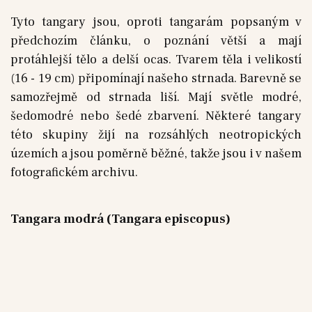
Tyto tangary jsou, oproti tangarám popsaným v
předchozím článku, o poznání větší a mají
protáhlejší tělo a delší ocas. Tvarem těla i velikostí
(16 - 19 cm) připomínají našeho strnada. Barevně se
samozřejmě od strnada liší. Mají světle modré,
šedomodré nebo šedé zbarvení. Některé tangary
této skupiny žijí na rozsáhlých neotropických
územích a jsou poměrně běžné, takže jsou i v našem
fotografickém archivu.
Tangara modrá (Tangara episcopus)