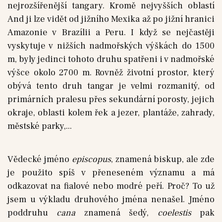
nejrozšířenější tangary. Kromě nejvyšších oblastí
And ji lze vidět od jižního Mexika až po jižní hranici
Amazonie v Brazílii a Peru. I když se nejčastěji
vyskytuje v nižších nadmořských výškách do 1500
m, byly jedinci tohoto druhu spatřeni i v nadmořské
výšce okolo 2700 m. Rovněž životní prostor, který
obývá tento druh tangar je velmi rozmanitý, od
primárních pralesu přes sekundární porosty, jejich
okraje, oblasti kolem řek a jezer, plantáže, zahrady,
městské parky,...
Vědecké jméno
episcopus
, znamená biskup, ale zde
je použito spíš v přeneseném významu a má
odkazovat na fialové nebo modré peří. Proč? To už
jsem u výkladu druhového jména nenašel. Jméno
poddruhu
cana
znamená šedý,
coelestis
pak