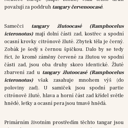
považují za poddruh
tangary červenoocasé
.
Samečci
tangary žlutoocasé
(Ramphocelus
icteronotus)
mají dolní části zad, kostřec a spodní
ocasní krovky citrónově žluté. Zbytek těla je černý.
Zobák je šedý s černou špičkou. Dalo by se tedy
říct, že kromě záměny červené za žlutou ve spodní
části zad, jsou oba druhy skoro identické. Žluté
zbarvení zad u
tangary žlutoocasé
(Ramphocelus
icteronotus)
však zasahuje mnohem výš (do
poloviny zad). U samiček jsou spodní partie
citrónově žluté, hlava a horní část zad křídel světle
hnědé, letky a ocasní pera jsou tmavě hnědá.
Primárním životním prostředím těchto tangar jsou