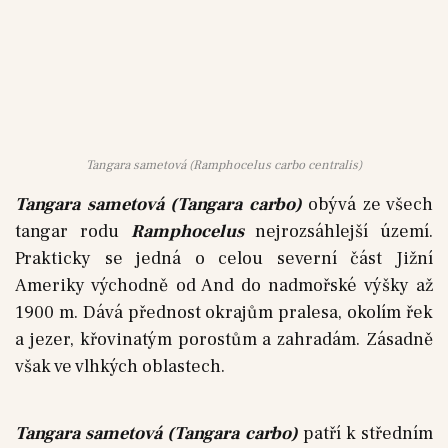
Tangara sametová (Ramphocelus carbo centralis)
Tangara sametová (Tangara carbo)
obývá ze všech
tangar rodu
Ramphocelus
nejrozsáhlejší území.
Prakticky se jedná o celou severní část Jižní
Ameriky východně od And do nadmořské výšky až
1900 m. Dává přednost okrajům pralesa, okolím řek
a jezer, křovinatým porostům a zahradám. Zásadně
však ve vlhkých oblastech.
Tangara sametová (Tangara carbo)
patří k středním