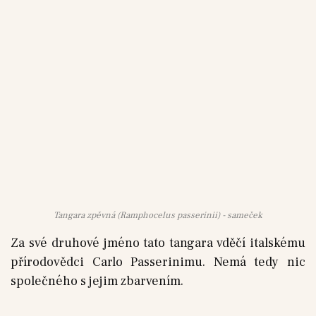
Tangara zpěvná (Ramphocelus passerinii) - sameček
Za své druhové jméno tato tangara vděčí italskému
přírodovědci Carlo Passerinimu. Nemá tedy nic
společného s jejim zbarvením.