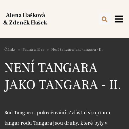
Alena Hašková
& Zdeněk Hašek
Články
Fauna a flóra
Není tangara jako tangara - II.
NENÍ TANGARA
JAKO TANGARA - II.
Rod Tangara - pokračování. Zvláštní skupinou
tangar rodu Tangara jsou druhy, které byly v