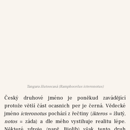
Tangara žlutoocasá (Ramphocelus icteronotus)
Český druhové jméno je poněkud zavádějící
protože větší část ocasnich per je černá. Vědecké
jméno
icteronotus
pochází z řečtiny (
ikteros
= žlutý,
notos
= záda) a dle mého vystihuje realitu lépe.
Některé zdroje (např. Biolib) však tento druh