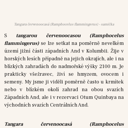
Tangara červenoocasá (Ramphocelus flammingerus) - samička
S
tangarou červenoocasou (Ramphocelus
flammingerus)
se lze setkat na poměrně nevelkém
území jižní části západních And v Kolumbii. Žije v
horských lesích případně na jejich okrajích, ale i na
blízkých zahradách do nadmořské výšky 2100 m. Je
prakticky všežravec, živí se hmyzem, ovocem i
semeny. My jsme ji viděli poměrně často u krmítek
nebo v blízkém okolí zahrad na obou svazích
Západních And, ale i v rezervaci Otum Quinbaya na
východních svazích Centrálních And.
Tangara červenoocasá
(Ramphocelus