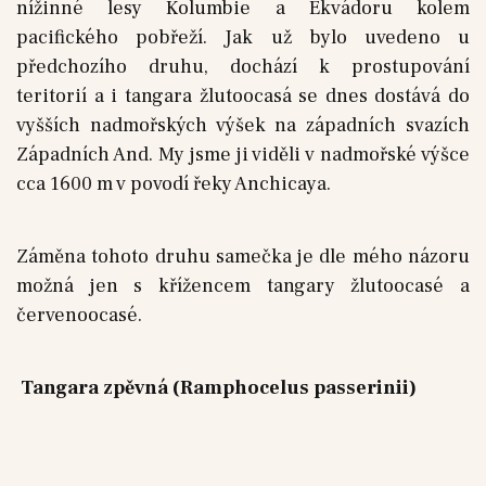
nížinné lesy Kolumbie a Ekvádoru kolem
pacifického pobřeží. Jak už bylo uvedeno u
předchozího druhu, dochází k prostupování
teritorií a i tangara žlutoocasá se dnes dostává do
vyšších nadmořských výšek na západních svazích
Západních And. My jsme ji viděli v nadmořské výšce
cca 1600 m v povodí řeky Anchicaya.
Záměna tohoto druhu samečka je dle mého názoru
možná jen s křížencem tangary žlutoocasé a
červenoocasé.
Tangara zpěvná (Ramphocelus passerinii)