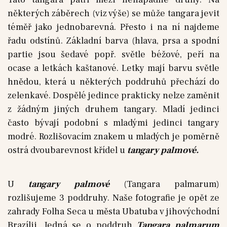
některých záběrech (viz výše) se může tangara jevit
téměř jako jednobarevná. Přesto i na ní najdeme
řadu odstínů. Základní barva (hlava, prsa a spodní
partie jsou šedavé popř. světle béžové, peří na
ocase a letkách kaštanové. Letky mají barvu světle
hnědou, která u některých poddruhů přechází do
zelenkavé. Dospělé jedince prakticky nelze zaměnit
z žádným jiných druhem tangary. Mladí jedinci
často bývají podobní s mladými jedinci tangary
modré. Rozlišovacím znakem u mladých je poměrně
ostrá dvoubarevnost křídel u
tangary palmové.
U
tangary palmové
(Tangara palmarum)
rozlišujeme 3 poddruhy. Naše fotografie je opět ze
zahrady Folha Seca u města Ubatuba v jihovýchodní
Brazílii. Jedná se o poddruh
Tangara palmarum