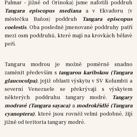
Palmar - jižně od Orinoka) jsme nafotili poddruh
Tangara episcopus mediana
a v Ekvadoru (v
městečku Baňos) poddruh
Tangara episcopus
coelestis
. Oba posledně jmenované poddruhy patří
mezi osm poddruhů, které mají na krovkách bělavé
peří.
Tangaru modrou je možně poměrně snadno
zaměnit především s
tangarou karibskou (Tangara
glaucocolpa)
, jejiž oblasti výskytu v SV Kolumbii a
severní Venezuele se překrývají s výskytem
některých poddruhu tangary modré.
Tangary
modravé (Tangara sayaca)
a
modrokřídlé (Tangara
cyanoptera)
, které jsou rovněž velmi podobné, žijí
jižně od teritoria tangary modré.