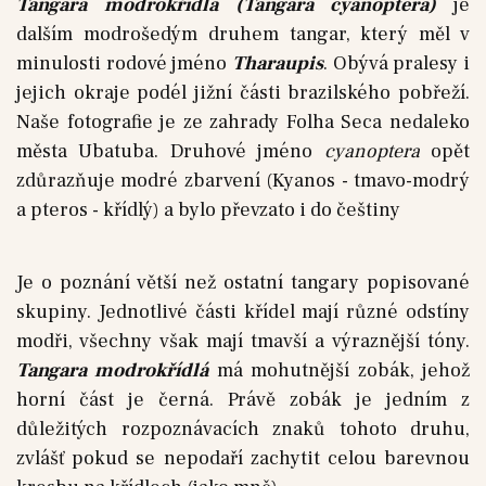
Tangara modrokřídlá (Tangara cyanoptera)
je
dalším modrošedým druhem tangar, který měl v
minulosti rodové jméno
Tharaupis
. Obývá pralesy i
jejich okraje podél jižní části brazilského pobřeží.
Naše fotografie je ze zahrady Folha Seca nedaleko
města Ubatuba. Druhové jméno
cyanoptera
opět
zdůrazňuje modré zbarvení (Kyanos - tmavo-modrý
a pteros - křídlý) a bylo převzato i do češtiny
Je o poznání větší než ostatní tangary popisované
skupiny. Jednotlivé části křídel mají různé odstíny
modři, všechny však mají tmavší a výraznější tóny.
Tangara modrokřídlá
má mohutnější zobák, jehož
horní část je černá. Právě zobák je jedním z
důležitých rozpoznávacích znaků tohoto druhu,
zvlášť pokud se nepodaří zachytit celou barevnou