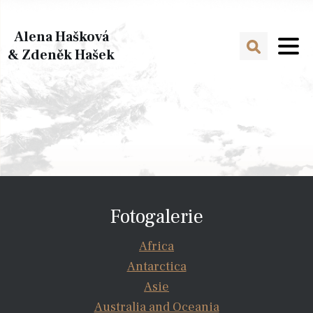
Alena Hašková
& Zdeněk Hašek
Fotogalerie
Africa
Antarctica
Asie
Australia and Oceania